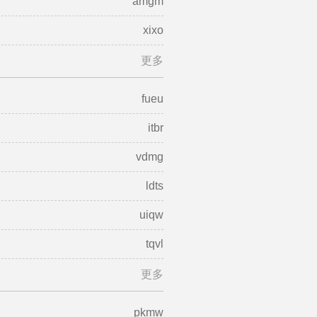
amgm
xixo
更多
fueu
itbr
vdmg
ldts
uiqw
tqvl
更多
pkmw