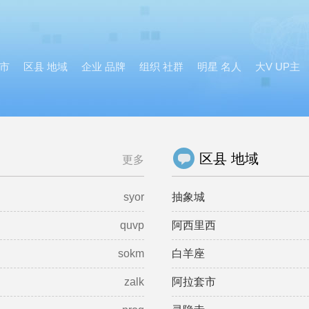
市
区县 地域
企业 品牌
组织 社群
明星 名人
大V UP主
区县 地域
更多
syor
抽象城
quvp
阿西里西
sokm
白羊座
zalk
阿拉套市