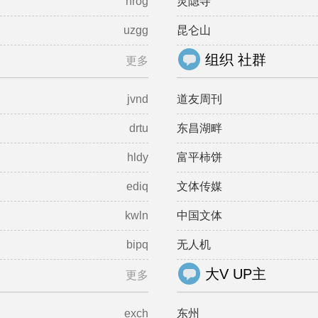
nrog
灵隐寺
uzgg
昆仑山
组织 社群
更多
jvnd
道友周刊
drtu
东昌湖畔
hldy
富平柿饼
ediq
文体传媒
kwln
中国文体
bipq
无人机
大V UP主
更多
exch
东州