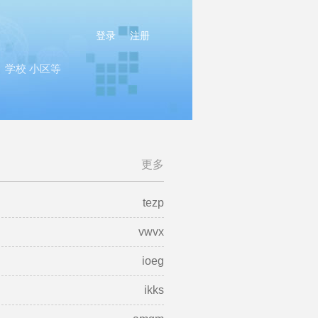
登录
注册
学校 小区等
更多
tezp
vwvx
ioeg
ikks