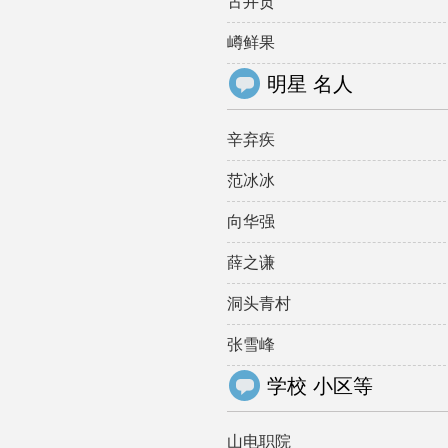
古井贡
嶟鲜果
明星 名人
辛弃疾
范冰冰
向华强
薛之谦
洞头青村
张雪峰
学校 小区等
山电职院