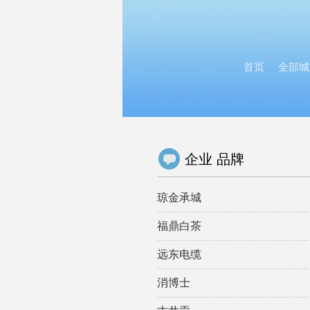
首页
全部城
企业 品牌
琼金承城
福鼎白茶
远东电缆
消博士